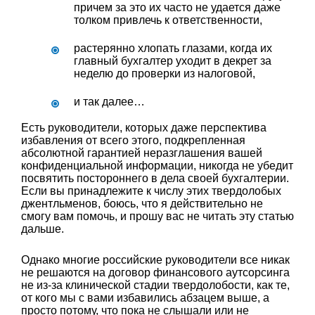
причем за это их часто не удается даже
толком привлечь к ответственности,
растерянно хлопать глазами, когда их
главный бухгалтер уходит в декрет за
неделю до проверки из налоговой,
и так далее…
Есть руководители, которых даже перспектива
избавления от всего этого, подкрепленная
абсолютной гарантией неразглашения вашей
конфиденциальной информации, никогда не убедит
посвятить постороннего в дела своей бухгалтерии.
Если вы принадлежите к числу этих твердолобых
джентльменов, боюсь, что я действительно не
смогу вам помочь, и прошу вас не читать эту статью
дальше.
Однако многие российские руководители все никак
не решаются на договор финансового аутсорсинга
не из-за клинической стадии твердолобости, как те,
от кого мы с вами избавились абзацем выше, а
просто потому, что пока не слышали или не