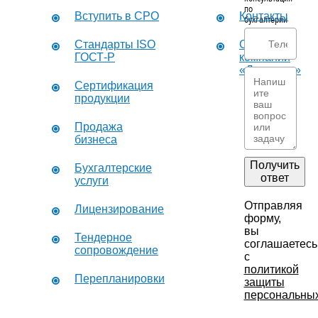
по
Вступить в СРО
Контакты
бухгалтерии
Стандарты ISO
О
ГОСТ-Р
компании
«Дикастер»
Сертификация
продукции
Продажа
бизнеса
Получить
Бухгалтерские
ответ
услуги
Отправляя
Лицензирование
форму,
вы
Тендерное
соглашаетесь
сопровождение
с
политикой
Перепланировки
защиты
персональны