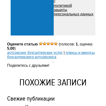
с
политикой
защиты
персональных данных
Оцените статью
(голосов:
1
, оценка:
5,00
)
аутсорсинг бухгалтерских услуг
|
плюсы и минусы
бухгалтерского аутсорсинга
.
Поделитесь с друзьями!
ПОХОЖИЕ ЗАПИСИ
Свежие публикации